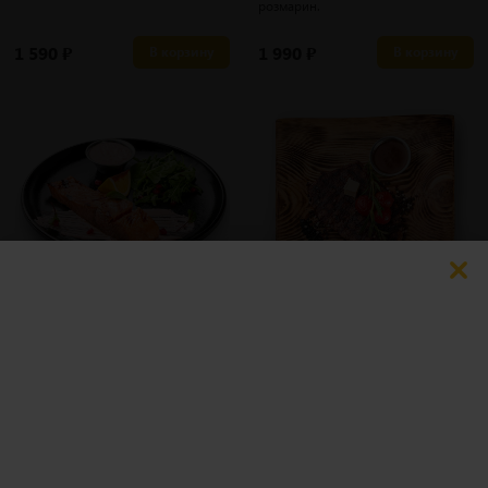
розмарин.
1 590
₽
1 990
₽
В корзину
В корзину
170 гр
300 гр
Стейк из семги
Стейк рибай
i
i
Семга, соус сливочно-имбирный,
Телятина толстый край зернового
руккола, шпинат, гранат, лимон.
откорма, соус демиглас, розмарин.
1 690
₽
3 900
₽
В корзину
В корзину