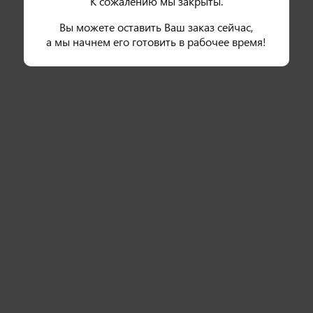
К сожалению мы закрыты.
Вы можете оставить Ваш заказ сейчас,
Салаты
а мы начнем его готовить в рабочее время!
230 гр
200 гр
Салат с баклажаном и
Салат Греческий
i
i
страчателлой
Лист салата, лук красный, огурец,
Микс салата, хрустящий баклажан,
томат, арахис, сыр фета,
страчателла, томаты черри, гранат,
болгарский перец, оливковое
кунжут, соус фирменный терияки
масло, маслины.