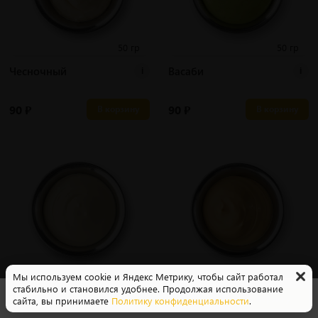
50 гр
50 гр
Чесночный
Васаби
i
i
90
₽
90
₽
В корзину
В корзину
50 гр
50 гр
Мы используем cookie и Яндекс Метрику, чтобы сайт работал
стабильно и становился удобнее. Продолжая использование
Блю чиз
Сырный
i
i
250
₽
В корзину
сайта, вы принимаете
Политику конфиденциальности
.