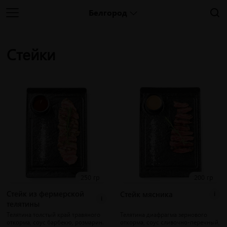
Белгород
Стейки
250 гр
200 гр
Стейк из фермерской
Стейк мясника
i
i
телятины
Телятина толстый край травяного
Телятина диафрагма зернового
откорма, соус барбекю, розмарин.
откорма, соус сливочно-перечный,