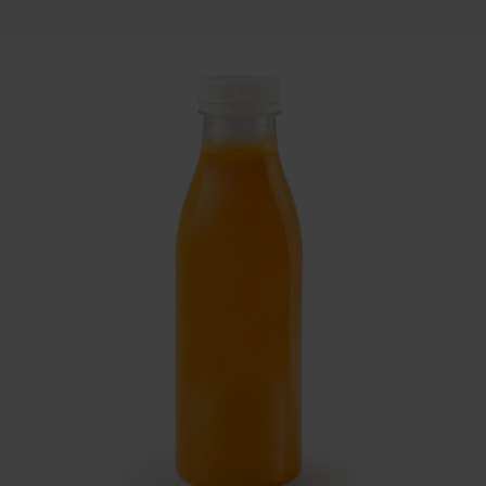
свежий огурец, лук красный, лист
сыр чеддер, бекон, томат, лист
салата, соус барбекю, соус унаги,
салата, соус фирменный барбекю,
соус "Сэндвич".
соус сливочно-сырный, соус
горчичный.
650
₽
590
₽
В корзину
В корзину
300 гр
260 гр
Добрый
Брянский Бычок мини
i
i
Белая булка, котлета куриная, сыр
Белая булка, котлета из говядины,
чеддер, свежий огурец, томат, соус
сыр чеддер, соленый огурец,
бургер.
томат, свежий огурец, лист салата,
маринованный лук, соус
фирменный барбекю, соус