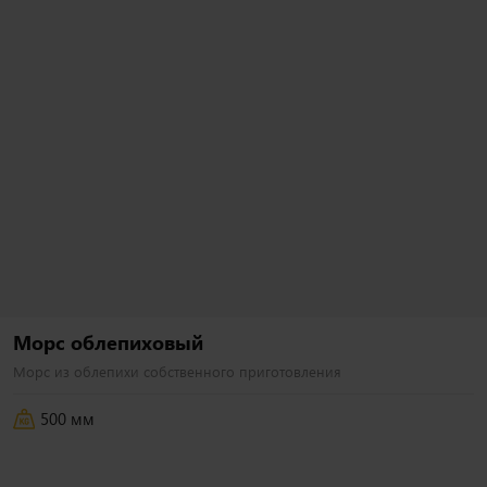
300 гр
450 гр
Аля строганов
Бифштекс с яйцом
i
i
Разварная телятина, шампиньоны,
Фарш из телятины, яйцо куриное,
сливки, соус перечный,
огурец свежий, томат, лук красный,
картофельные шарики, лук криспи,
салат айсберг, сметана, соус
лук зеленый, черри.
фирменный барбекю.
790
₽
890
₽
В корзину
В корзину
Морс облепиховый
Морс из облепихи собственного приготовления
500 мм